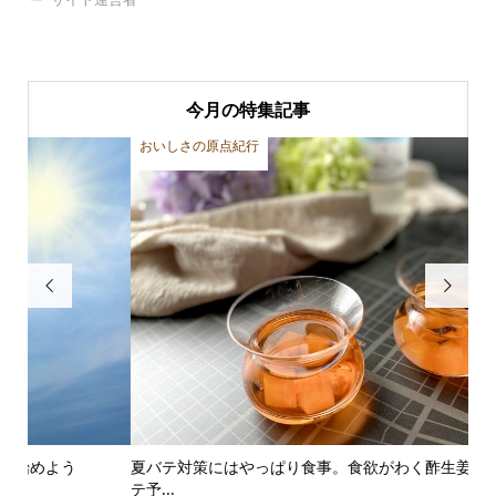
今月の特集記事
おいしさの原点紀行


夏バテ対策にはやっぱり食事。食欲がわく酢生姜レシピで夏バ
コ
テ予...
ある.