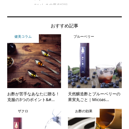
おいしさの原点紀行
Foo
おすすめ記事
健美コラム
ブルーベリー
お酢が苦手なあなたに贈る！
天然醸造酢とブルーベリーの
克服の3つのポイント&#...
果実丸ごと｜Micoas...
ザクロ
お酢の効果