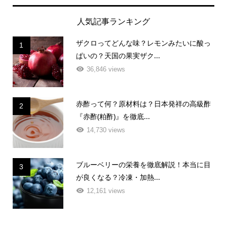
人気記事ランキング
ザクロってどんな味？レモンみたいに酸っ
1
ぱいの？天国の果実ザク...
36,846 views
赤酢って何？原材料は？日本発祥の高級酢
2
『赤酢(粕酢)』を徹底...
14,730 views
ブルーベリーの栄養を徹底解説！本当に目
3
が良くなる？冷凍・加熱...
12,161 views