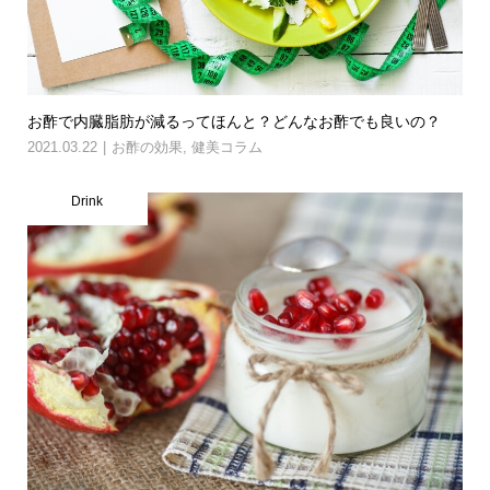
お酢で内臓脂肪が減るってほんと？どんなお酢でも良いの？
2021.03.22
お酢の効果
,
健美コラム
Drink