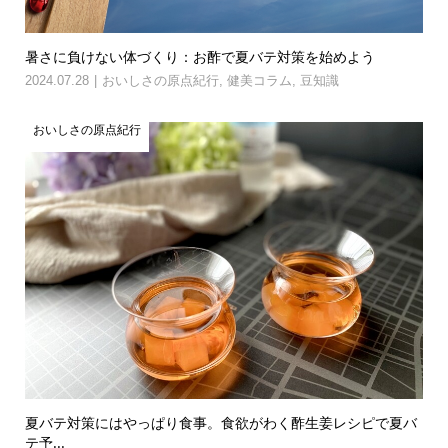
暑さに負けない体づくり：お酢で夏バテ対策を始めよう
2024.07.28
おいしさの原点紀行
,
健美コラム
,
豆知識
おいしさの原点紀行
夏バテ対策にはやっぱり食事。食欲がわく酢生姜レシピで夏バ
テ予...