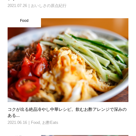
2021.07.26
おいしさの原点紀行
Food
コクが出る絶品冷やし中華レシピ。飲むお酢アレンジで深みの
ある...
2021.06.16
Food
,
お酢Eats