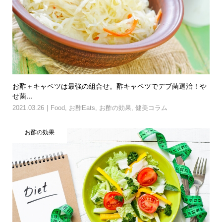
お酢＋キャベツは最強の組合せ。酢キャベツでデブ菌退治！や
せ菌...
2021.03.26
Food
,
お酢Eats
,
お酢の効果
,
健美コラム
お酢の効果