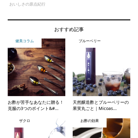
おいしさの原点紀行
Foo
おすすめ記事
健美コラム
ブルーベリー
お酢が苦手なあなたに贈る！
天然醸造酢とブルーベリーの
克服の3つのポイント&#...
果実丸ごと｜Micoas...
ザクロ
お酢の効果