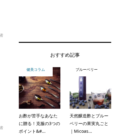
者
おすすめ記事
が
健美コラム
ブルーベリー
酒
ば
お酢が苦手なあなた
天然醸造酢とブルー
に贈る！克服の3つの
ベリーの果実丸ごと
者
ポイント&#...
｜Micoas...