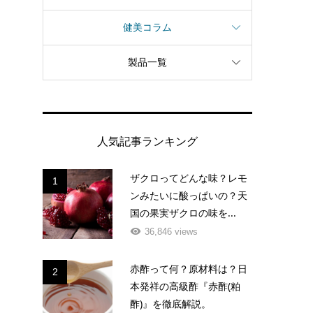
健美コラム
製品一覧
人気記事ランキング
ザクロってどんな味？レモ
1
ンみたいに酸っぱいの？天
国の果実ザクロの味を...
36,846 views
赤酢って何？原材料は？日
2
本発祥の高級酢『赤酢(粕
酢)』を徹底解説。