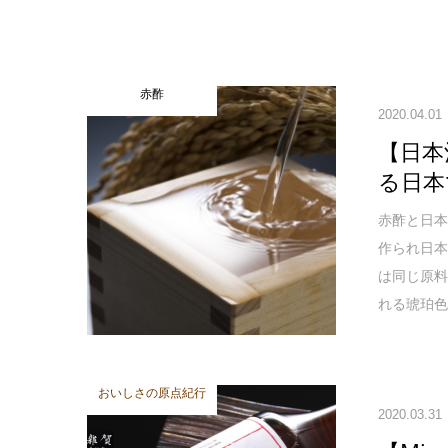
赤酢
2020.04.01
【日本
る日本
赤酢と日
作られ日
は同じ原
れる琥珀
おいしさの原点紀行
2020.03.31