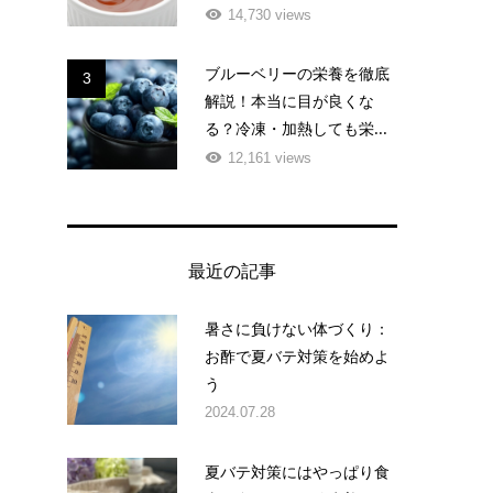
14,730 views
ブルーベリーの栄養を徹底
3
解説！本当に目が良くな
る？冷凍・加熱しても栄...
12,161 views
最近の記事
暑さに負けない体づくり：
お酢で夏バテ対策を始めよ
う
2024.07.28
夏バテ対策にはやっぱり食