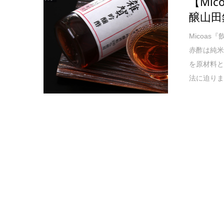
【Mi
醸山田
Micoa
赤酢は純米
を原材料
法に迫り