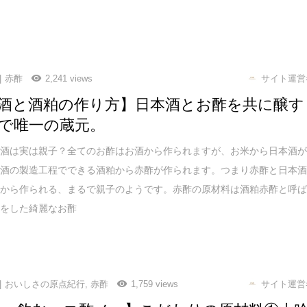
赤酢
2,241 views
サイト運営
酒と酒粕の作り方】日本酒とお酢を共に醸す
で唯一の蔵元。
本酒は実は親子？全てのお酢はお酒から作られますが、お米から日本酒
本酒の製造工程でできる酒粕から赤酢が作られます。つまり赤酢と日本
料から作られる、まるで親子のようです。赤酢の原材料は酒粕赤酢と呼
色をした綺麗なお酢
おいしさの原点紀行
,
赤酢
1,759 views
サイト運営