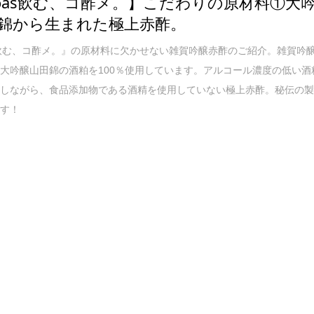
coas飲む、コ酢メ。】こだわりの原材料①大
錦から生まれた極上赤酢。
s『飲む、コ酢メ。』の原材料に欠かせない雑賀吟醸赤酢のご紹介。雑賀吟
大吟醸山田錦の酒粕を100％使用しています。アルコール濃度の低い酒
としながら、食品添加物である酒精を使用していない極上赤酢。秘伝の
ます！