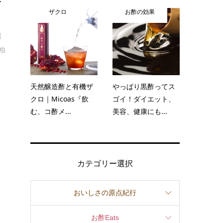
吟
ザクロ
お酢の効果
醸
粕
製
天然醸造酢と有機ザ
やっぱり黒酢ってス
クロ｜Micoas『飲
ゴイ！ダイエット、
む、コ酢メ...
美容、健康にも...
カテゴリー選択
おいしさの原点紀行
お酢Eats