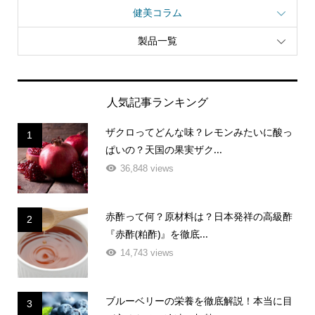
健美コラム
製品一覧
人気記事ランキング
ザクロってどんな味？レモンみたいに酸っ
1
ぱいの？天国の果実ザク...
36,848 views
赤酢って何？原材料は？日本発祥の高級酢
2
『赤酢(粕酢)』を徹底...
14,743 views
ブルーベリーの栄養を徹底解説！本当に目
3