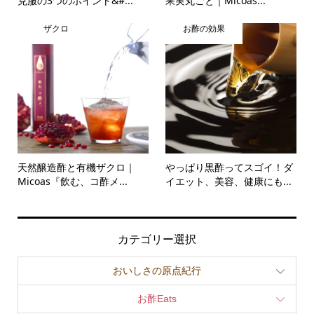
克服の3つのポイント&#...
果実丸ごと｜Micoas...
ザクロ
お酢の効果
天然醸造酢と有機ザクロ｜
やっぱり黒酢ってスゴイ！ダ
Micoas『飲む、コ酢メ...
イエット、美容、健康にも...
カテゴリー選択
おいしさの原点紀行
お酢Eats