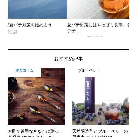
夏バテ対策にはやっぱり食事。食欲がわく酢生姜レシピで夏バ
コ
テ予...
ある
おいしさの原点紀行
Fo
おすすめ記事
健美コラム
ブルーベリー
お酢が苦手なあなたに贈る！
天然醸造酢とブルーベリーの