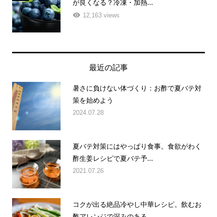
が良くなる？冷凍・加熱...
12,163 views
最近の記事
暑さに負けない体づくり：お酢で夏バテ対
策を始めよう
2024.07.28
夏バテ対策にはやっぱり食事。食欲がわく
酢生姜レシピで夏バテ予...
2021.07.26
コクが出る絶品冷やし中華レシピ。飲むお